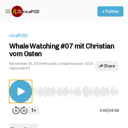
+ Follow
ricaPOD
ricaPOD
Whale Watching #07 mit Christian
vom Osten
November 25, 2024
•
Ricardo Lerida
•
Season 2024
Share
•
Episode 61
Use Left/Right to seek, Home/End to jump to st
0:00
|
34:58