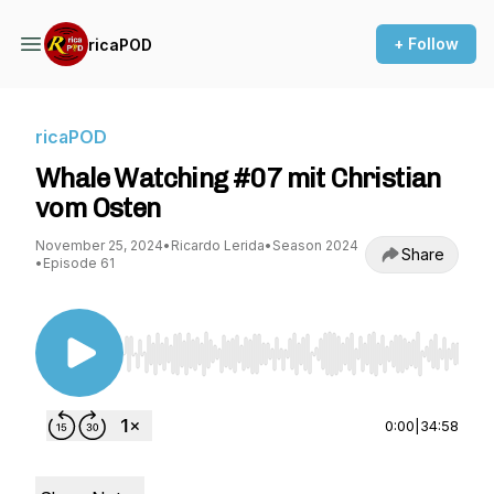
+ Follow
ricaPOD
ricaPOD
Whale Watching #07 mit Christian
vom Osten
November 25, 2024
•
Ricardo Lerida
•
Season 2024
Share
•
Episode 61
Use Left/Right to seek, Home/End to jump to st
0:00
|
34:58